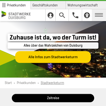
Privatkunden
Geschäftskunden
Wohnungswirtschaft
Skip to main content
Skip to page footer
Zuhause ist da, wo der Turm ist!
Alles über das Wahrzeichen von Duisburg
Alle Infos zum Stadtwerketurm
You are here:
Start
Privatkunden
Stadtwerketurm
Zeitreise