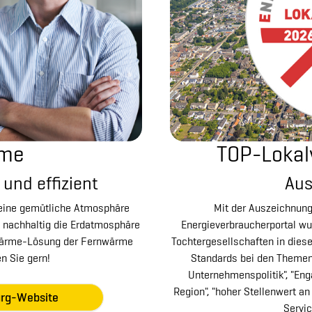
rme
TOP-Lokal
und effizient
Aus
 eine gemütliche Atmosphäre
Mit der Auszeichnun
 nachhaltig die Erdatmosphäre
Energieverbraucherportal wu
nwärme-Lösung der Fernwärme
Tochtergesellschaften in dies
n Sie gern!
Standards bei den Themen "
Unternehmenspolitik", "Eng
Region", "hoher Stellenwert a
urg-Website
Servic