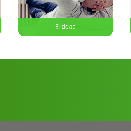
Erdgas
Auch bei der Versorgung mit
Erdgas sind wir Ihr zuverlässiger
Partner.
Jetzt informieren