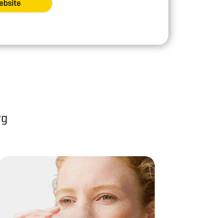
ebsite
rg