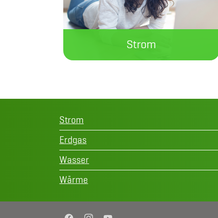
Strom
Wir versorgen seit 170 Jahren
unsere Kunden an Rhein und Ruhr
zuverlässig mit Strom.
Strom
Jetzt informieren
Erdgas
Wasser
Wärme