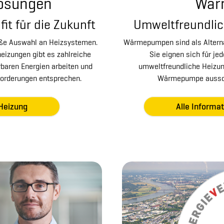
Lösungen
Wär
it für die Zukunft
Umweltfreundlic
oße Auswahl an Heizsystemen.
Wärmepumpen sind als Alternat
eizungen gibt es zahlreiche
Sie eignen sich für je
rbaren Energien arbeiten und
umweltfreundliche Heizung
forderungen entsprechen.
Wärmepumpe ausschl
Heizung
Alle Inform