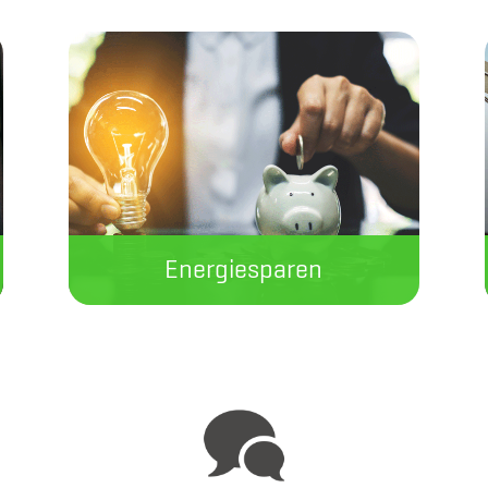
Energiesparen
Wir verraten Ihnen, wie Sie im
Haushalt mit einfachen Tricks
ganz nebenbei Strom, Wasser
und Wärme sparen können.
Jetzt sparen