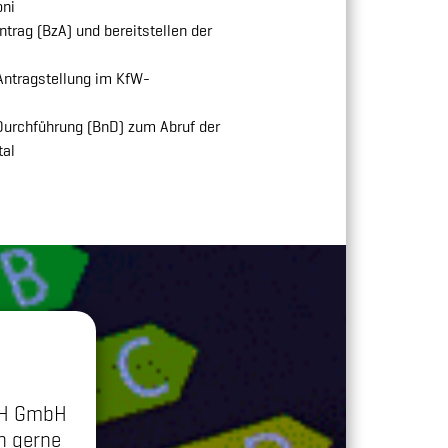
oni
trag (BzA) und bereitstellen der
r Antragstellung im KfW-
 Durchführung (BnD) zum Abruf der
tal
bH GmbH
h gerne