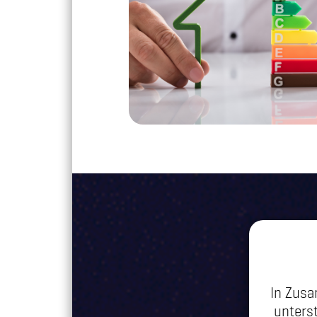
In Zus
unters