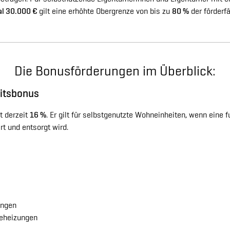
l 30.000 €
gilt eine erhöhte Obergrenze von bis zu
80 %
der förderf
Die Bonusförderungen im Überblick:
itsbonus
t derzeit
16 %
. Er gilt für selbstgenutzte Wohn­einheiten, wenn eine 
t und entsorgt wird.
ungen
eheizungen