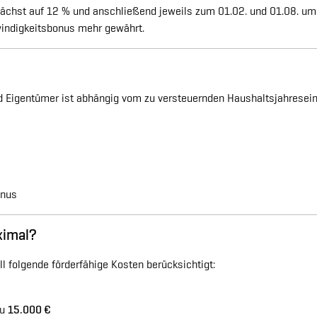
ächst auf 12 % und anschließend jeweils zum 01.02. und 01.08. um 
indigkeitsbonus mehr gewährt.
d Eigentümer ist abhängig vom zu versteuernden Haushaltsjahresei
onus
ximal?
l folgende förderfähige Kosten berücksichtigt:
zu
15.000 €