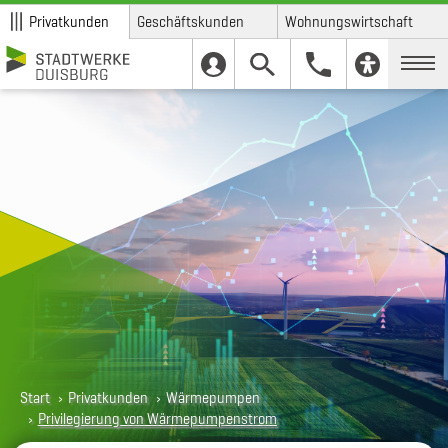
Privatkunden
Geschäftskunden
Wohnungswirtschaft
Skip to main content
Skip to page footer
You are here:
Start
Privatkunden
Wärmepumpen
Privilegierung von Wärmepumpenstrom