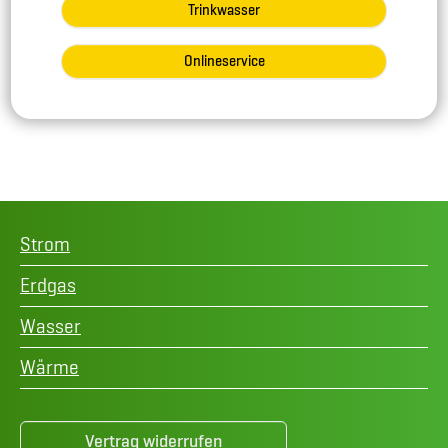
Trinkwasser
Onlineservice
Strom
Erdgas
Wasser
Wärme
Vertrag widerrufen