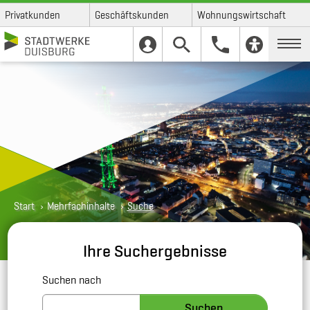
Privatkunden
Geschäftskunden
Wohnungswirtschaft
Skip to main content
Skip to page footer
You are here:
Start
Mehrfachinhalte
Suche
Ihre Suchergebnisse
Suchformular
Suchen nach