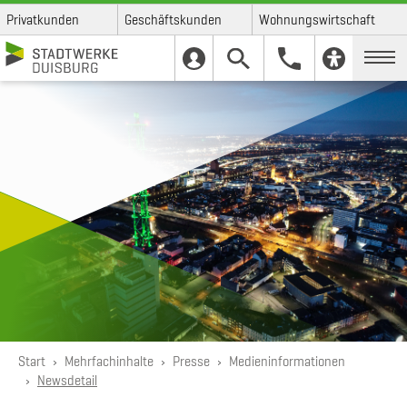
Privatkunden
Geschäftskunden
Wohnungswirtschaft
Skip to main content
Skip to page footer
You are here:
Start
Mehrfachinhalte
Presse
Medieninformationen
Newsdetail